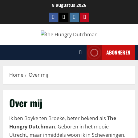
Ga
8 augustus 2026
naar
Facebook
Tiktok
Instagram
Pinterest
de
inhoud
ABONNEREN
Home
Over mij
Over mij
Ik ben Boyke ten Broeke, beter bekend als
The
Hungry Dutchman
. Geboren in het mooie
Utrecht, maar inmiddels woon ik in Scheveningen.