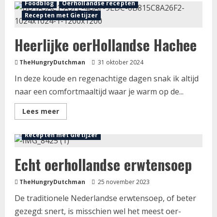
Foodblog
Oerhollandse recepten
Wafels
uit
Recepten met Gietijzer
een
gietijzeren
Wafelijzer
Heerlijke oerHollandse Hachee
TheHungryDutchman
31 oktober 2024
In deze koude en regenachtige dagen snak ik altijd
naar een comfortmaaltijd waar je warm op de...
Lees
Lees meer
meer
Foodblog
Oerhollandse recepten
over
Heerlijke
Recepten met Gietijzer
oerHollandse
Hachee
Echt oerhollandse erwtensoep
TheHungryDutchman
25 november 2023
De traditionele Nederlandse erwtensoep, of beter
gezegd: snert, is misschien wel het meest oer-