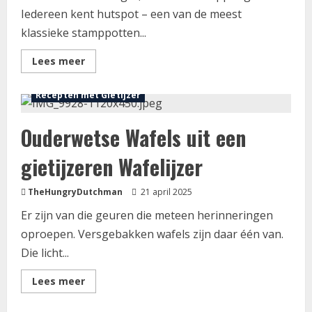
Iedereen kent hutspot – een van de meest
klassieke stamppotten...
Lees
Lees meer
meer
Foodblog
Oerhollandse recepten
over
Hutspotkroketten
Recepten met Gietijzer
recept
met
Draadjesvlees
Ouderwetse Wafels uit een
en
Jus-
dip
gietijzeren Wafelijzer
TheHungryDutchman
21 april 2025
Er zijn van die geuren die meteen herinneringen
oproepen. Versgebakken wafels zijn daar één van.
Die licht...
Lees
Lees meer
meer
over
Ouderwetse