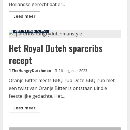
Hollandse gerecht dat er...
Lees
Lees meer
meer
Foodblog
Oerhollandse recepten
over
Echt
Spareribsproject
oerhollandse
erwtensoep
Het Royal Dutch spareribs
recept
TheHungryDutchman
26 augustus 2023
Oranje Bitter meets BBQ-rub Deze BBQ-rub met
een twist van Oranje Bitter is ontstaan uit die
feestelijke gedachte. Het...
Lees
Lees meer
meer
over
Het
Royal
Dutch