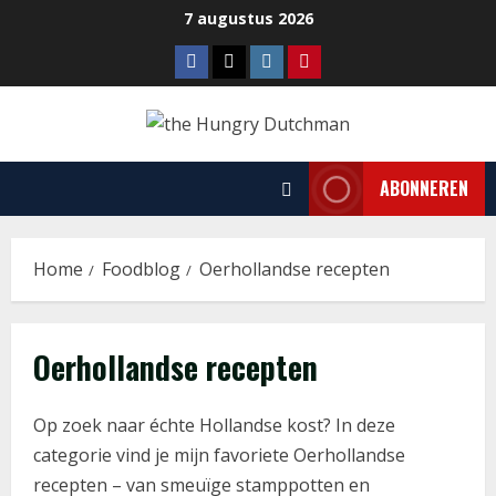
Ga
7 augustus 2026
naar
Facebook
Tiktok
Instagram
Pinterest
de
inhoud
ABONNEREN
Home
Foodblog
Oerhollandse recepten
Oerhollandse recepten
Op zoek naar échte Hollandse kost? In deze
categorie vind je mijn favoriete Oerhollandse
recepten – van smeuïge stamppotten en