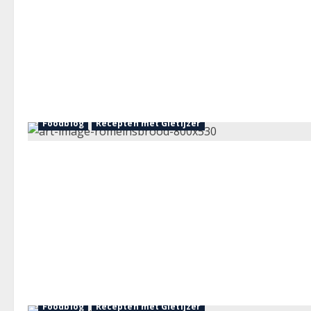
Foodblog
Recepten met Gietijzer
Foodblog
Recepten met Gietijzer