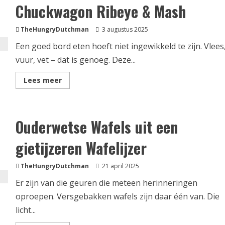
Chuckwagon Ribeye & Mash
TheHungryDutchman
3 augustus 2025
Een goed bord eten hoeft niet ingewikkeld te zijn. Vlees
vuur, vet – dat is genoeg. Deze...
Lees
Lees meer
meer
over
Chuckwagon
Ribeye
&
Ouderwetse Wafels uit een
Mash
gietijzeren Wafelijzer
TheHungryDutchman
21 april 2025
Er zijn van die geuren die meteen herinneringen
oproepen. Versgebakken wafels zijn daar één van. Die
licht...