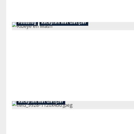
Foodblog
Recepten met Gietijzer
Foodblog
Oerhollandse recepten
Recepten met Gietijzer