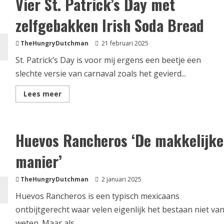
Vier St. Patrick’s Day met
Iers
Stoofpotje
zelfgebakken Irish Soda Bread
voor
St.
Patrick’s
Day
TheHungryDutchman
21 februari 2025
St. Patrick’s Day is voor mij ergens een beetje een
slechte versie van carnaval zoals het gevierd...
Lees
Lees meer
meer
over
Vier
St.
Patrick’s
Huevos Rancheros ‘De makkelijke
Day
met
zelfgebakken
manier’
Irish
Soda
Bread
TheHungryDutchman
2 januari 2025
Huevos Rancheros is een typisch mexicaans
ontbijtgerecht waar velen eigenlijk het bestaan niet va
weten. Maar als...