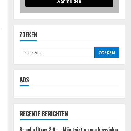
Aanmelden
,
ZOEKEN
Zoeken
naar:
ADS
RECENTE BERICHTEN
Broodje Utreg 2.0 — Mijn twist op een klassieker