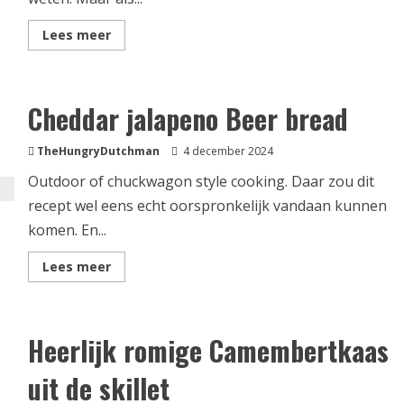
Lees
Lees meer
meer
over
Huevos
Rancheros
‘De
Cheddar jalapeno Beer bread
makkelijke
manier’
TheHungryDutchman
4 december 2024
Outdoor of chuckwagon style cooking. Daar zou dit
recept wel eens echt oorspronkelijk vandaan kunnen
komen. En...
Lees
Lees meer
meer
over
Cheddar
jalapeno
Beer
Heerlijk romige Camembertkaas
bread
uit de skillet