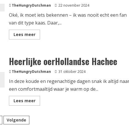
TheHungryDutchman
22 november 2024
Oké, ik moet iets bekennen – ik was nooit echt een fan
van dit type kaas. Daar,...
Lees
Lees meer
meer
over
Heerlijk
romige
Camembertkaas
Heerlijke oerHollandse Hachee
uit
de
skillet
TheHungryDutchman
31 oktober 2024
In deze koude en regenachtige dagen snak ik altijd naa
een comfortmaaltijd waar je warm op de...
Lees
Lees meer
meer
over
Heerlijke
oerHollandse
chten
Volgende
Hachee