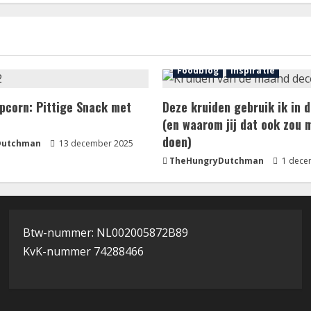
nering
Foodblog
Inspiratie
pcorn: Pittige Snack met
Deze kruiden gebruik ik in
(en waarom jij dat ook zou 
doen)
Dutchman
13 december 2025
TheHungryDutchman
1 dece
Btw-nummer: NL002005872B89
KvK-nummer 74288466