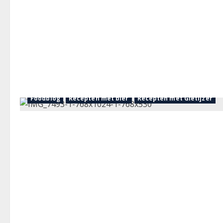
Foodblog
Recepten met bier
Recepten met Gietijzer