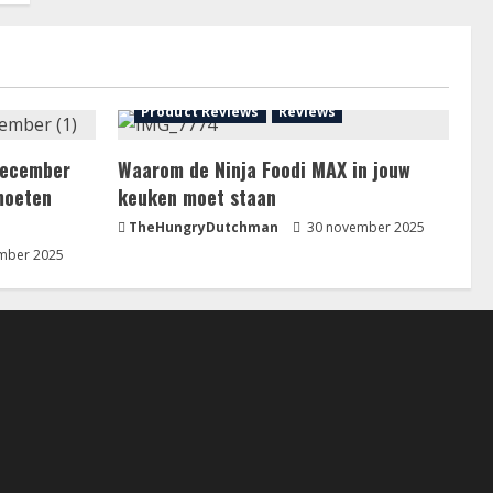
Product Reviews
Reviews
 december
Waarom de Ninja Foodi MAX in jouw
moeten
keuken moet staan
TheHungryDutchman
30 november 2025
mber 2025