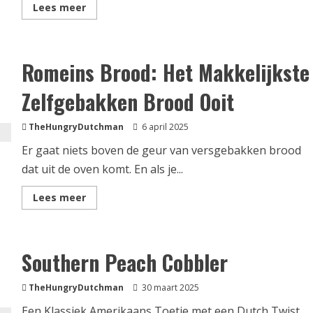
Lees
Lees meer
meer
over
Ouderwetse
Wafels
uit
Romeins Brood: Het Makkelijkste
een
gietijzeren
Wafelijzer
Zelfgebakken Brood Ooit
TheHungryDutchman
6 april 2025
Er gaat niets boven de geur van versgebakken brood
dat uit de oven komt. En als je...
Lees
Lees meer
meer
over
Romeins
Brood:
Het
Southern Peach Cobbler
Makkelijkste
Zelfgebakken
Brood
Ooit
TheHungryDutchman
30 maart 2025
Een Klassiek Amerikaans Toetje met een Dutch Twist