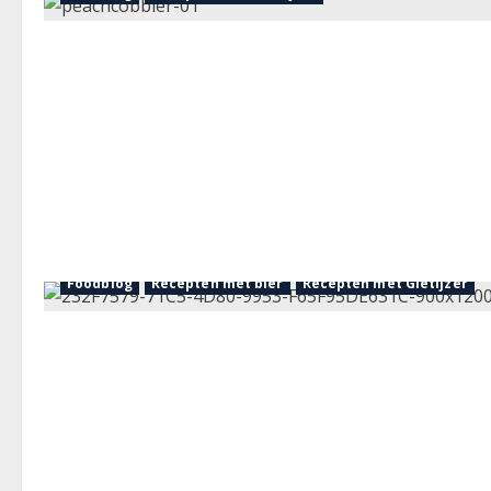
Foodblog
Recepten met bier
Recepten met Gietijzer