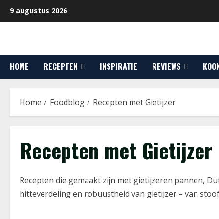
Ga
9 augustus 2026
naar
de
inhoud
HOME
RECEPTEN
INSPIRATIE
REVIEWS
KOO
Home
Foodblog
Recepten met Gietijzer
Recepten met Gietijzer
Recepten die gemaakt zijn met gietijzeren pannen, Dutc
hitteverdeling en robuustheid van gietijzer – van stoof