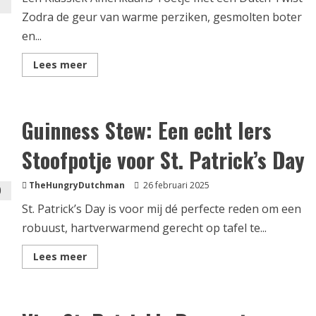
Zodra de geur van warme perziken, gesmolten boter
en...
Lees
Lees meer
meer
over
Southern
Peach
Cobbler
Guinness Stew: Een echt Iers
Stoofpotje voor St. Patrick’s Day
TheHungryDutchman
26 februari 2025
St. Patrick’s Day is voor mij dé perfecte reden om een
robuust, hartverwarmend gerecht op tafel te...
Lees
Lees meer
meer
over
Guinness
Stew:
Een
echt