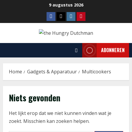
Ga
9 augustus 2026
naar
Facebook
Tiktok
Instagram
Pinterest
de
inhoud
ABONNEREN
Home
Gadgets & Apparatuur
Multicookers
Niets gevonden
Het lijkt erop dat we niet kunnen vinden wat je
zoekt. Misschien kan zoeken helpen.