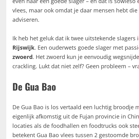
even naar een goede slager – en dat is sowieso 
vlees, maar ook omdat je daar mensen hebt die
adviseren.
Ik heb het geluk dat ik twee uitstekende slager
Rijswijk
. Een ouderwets goede slager met passie
zwoerd
. Het zwoerd kun je eenvoudig wegsnijde
crackling. Lukt dat niet zelf? Geen probleem – vr
De Gua Bao
De Gua Bao is los vertaald een luchtig broodje 
eigenlijk afkomstig uit de Fujan provincie in Chin
locaties als de foodhallen en foodtrucks ook ste
betekent Gua Bao vlees tussen 2 gestoomde brood