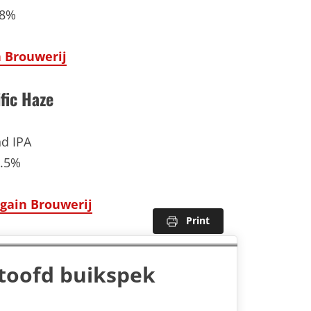
 8%
 Brouwerij
fic Haze
nd IPA
6.5%
gain Brouwerij
Print
stoofd buikspek