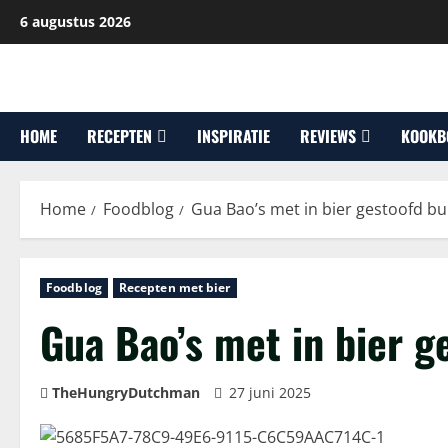
Ga
6 augustus 2026
naar
de
inhoud
HOME
RECEPTEN
INSPIRATIE
REVIEWS
KOOKB
Home
Foodblog
Gua Bao’s met in bier gestoofd bu
Foodblog
Recepten met bier
Gua Bao’s met in bier g
TheHungryDutchman
27 juni 2025