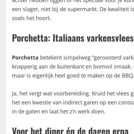
achter hebben liggen of het speciaal voor je kunne
een slager, niet bij de supermarkt. De kwaliteit 
zoals het hoort.
Porchetta: Italiaans varkensvlees
Porchetta
betekent simpelweg “geroosterd varken
knapperig aan de buitenkant en bomvol smaak. Id
maar is eigenlijk heel goed te maken op de BBQ
Ja, het vergt wat voorbereiding. Kruid het vlees g
het een kwestie van indirect garen op een cons
in de gaten en laat het z’n werk doen.
Voor het diner én de dagen erna