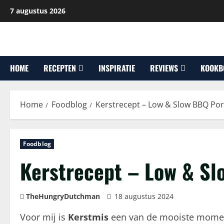
Ga
7 augustus 2026
naar
de
inhoud
HOME
RECEPTEN
INSPIRATIE
REVIEWS
KOOKB
Home
Foodblog
Kerstrecept – Low & Slow BBQ Por
Foodblog
Kerstrecept – Low & Sl
TheHungryDutchman
18 augustus 2024
Voor mij is
Kerstmis
een van de mooiste momen