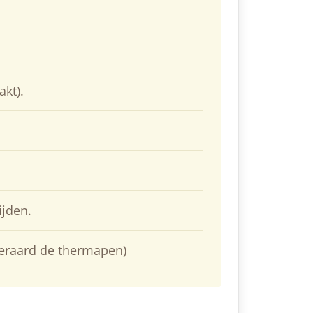
akt).
ijden.
teraard de thermapen)