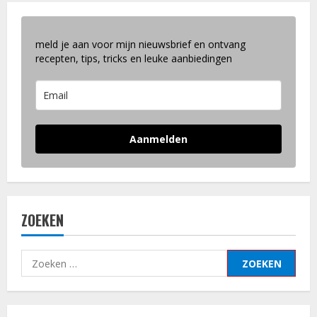
c
h
meld je aan voor mijn nieuwsbrief en ontvang
t
recepten, tips, tricks en leuke aanbiedingen
n
a
Aanmelden
v
i
g
ZOEKEN
a
Zoeken
t
naar:
i