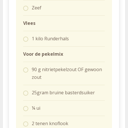
Zeef
Vlees
1 kilo Runderhals
Voor de p
ekelmix
90 g nitrietpekelzout OF gewoon
zout
25gram bruine basterdsuiker
¼ ui
2 tenen knoflook