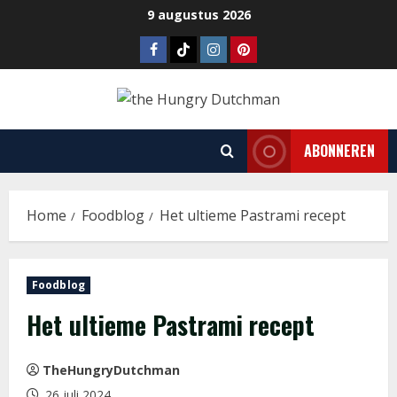
Ga
9 augustus 2026
naar
Facebook
Tiktok
Instagram
Pinterest
de
inhoud
ABONNEREN
Home
Foodblog
Het ultieme Pastrami recept
Foodblog
Het ultieme Pastrami recept
TheHungryDutchman
26 juli 2024