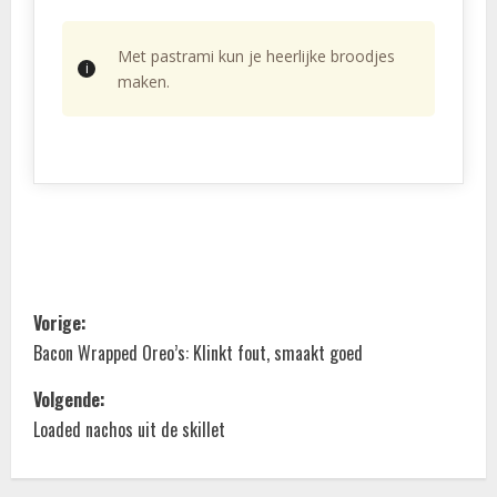
Met pastrami kun je heerlijke broodjes
maken.
B
Vorige:
e
Bacon Wrapped Oreo’s: Klinkt fout, smaakt goed
r
Volgende:
Loaded nachos uit de skillet
i