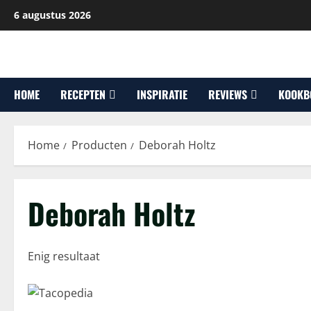
Ga
6 augustus 2026
naar
de
inhoud
HOME
RECEPTEN
INSPIRATIE
REVIEWS
KOOKB
Home
Producten
Deborah Holtz
Deborah Holtz
Enig resultaat