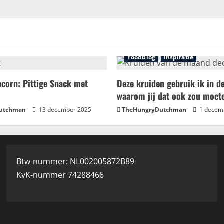
Foodblog
Inspiratie
corn: Pittige Snack met
Deze kruiden gebruik ik in d
waarom jij dat ook zou moet
utchman
13 december 2025
TheHungryDutchman
1 decem
Btw-nummer: NL002005872B89
KvK-nummer 74288466