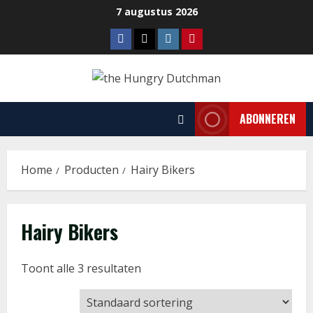
Ga
7 augustus 2026
naar
Facebook
Tiktok
Instagram
Pinterest
de
inhoud
ABONNEREN
Home
Producten
Hairy Bikers
Hairy Bikers
Toont alle 3 resultaten