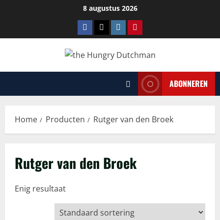
Ga
8 augustus 2026
naar
Facebook
Tiktok
Instagram
Pinterest
de
inhoud
ABONNEREN
Home
Producten
Rutger van den Broek
Rutger van den Broek
Enig resultaat