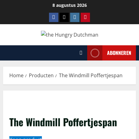
Ga
8 augustus 2026
naar
Facebook
Tiktok
Instagram
Pinterest
de
inhoud
ABONNEREN
Home
Producten
The Windmill Poffertjespan
The Windmill Poffertjespan