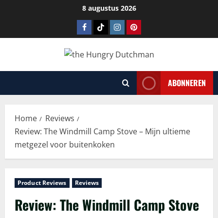
Ga
8 augustus 2026
naar
Facebook
Tiktok
Instagram
Pinterest
de
inhoud
ABONNEREN
Home
Reviews
Review: The Windmill Camp Stove – Mijn ultieme
metgezel voor buitenkoken
Product Reviews
Reviews
Review: The Windmill Camp Stove