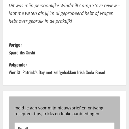
Dit was mijn persoonlijke Windmill Camp Stove review –
laat me weten als jij ‘m al geprobeerd hebt of vragen
hebt over gebruik in de praktijk!
B
Vorige:
e
Spareribs Sushi
r
Volgende:
Vier St. Patrick’s Day met zelfgebakken Irish Soda Bread
i
c
h
meld je aan voor mijn nieuwsbrief en ontvang
t
recepten, tips, tricks en leuke aanbiedingen
n