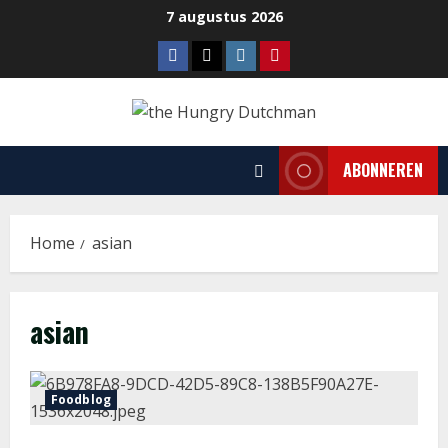
Ga
7 augustus 2026
naar
Facebook
Tiktok
Instagram
Pinterest
de
inhoud
ABONNEREN
Home
asian
asian
Foodblog