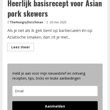
Heerlijk basisrecept voor Asian
pork skewers
TheHungryDutchman
26 mei 2025
Als je net als ik gek bent op barbecueën én op
Aziatische smaken, dan zit je met...
Lees
Lees meer
meer
over
Heerlijk
basisrecept
voor
Asian
pork
meld je aan voor mijn nieuwsbrief en ontvang
skewers
recepten, tips, tricks en leuke aanbiedingen
Aanmelden