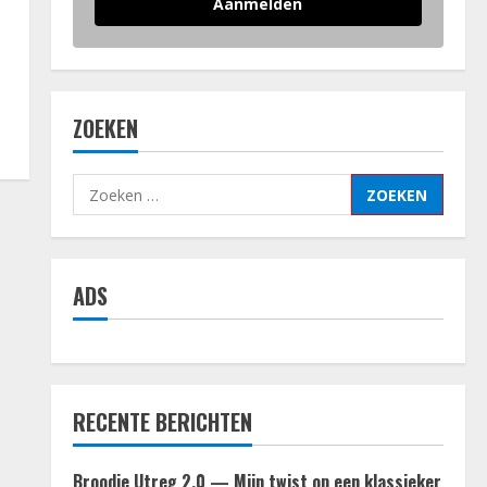
Aanmelden
ZOEKEN
Zoeken
naar:
ADS
RECENTE BERICHTEN
Broodje Utreg 2.0 — Mijn twist op een klassieker