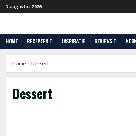
Ga
7 augustus 2026
naar
de
inhoud
HOME
RECEPTEN
INSPIRATIE
REVIEWS
KOO
Home
Dessert
Dessert