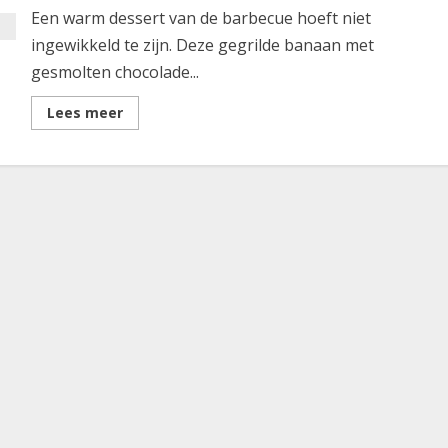
Een warm dessert van de barbecue hoeft niet
ingewikkeld te zijn. Deze gegrilde banaan met
gesmolten chocolade...
Lees
Lees meer
meer
over
Gegrilde
Chocolade
banaan