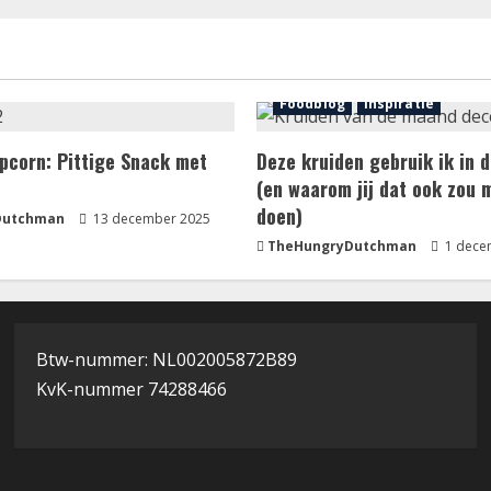
Foodblog
Inspiratie
pcorn: Pittige Snack met
Deze kruiden gebruik ik in
(en waarom jij dat ook zou 
doen)
Dutchman
13 december 2025
TheHungryDutchman
1 dece
Btw-nummer: NL002005872B89
KvK-nummer 74288466