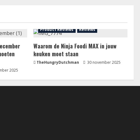
Product Reviews
Reviews
 december
Waarom de Ninja Foodi MAX in jouw
moeten
keuken moet staan
TheHungryDutchman
30 november 2025
mber 2025