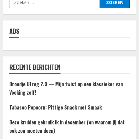
Zoeken
t
naar:
i
e
ADS
RECENTE BERICHTEN
Broodje Utreg 2.0 — Mijn twist op een klassieker van
Vocking zelf!
Tabasco Popcorn: Pittige Snack met Smaak
Deze kruiden gebruik ik in december (en waarom jij dat
ook zou moeten doen)