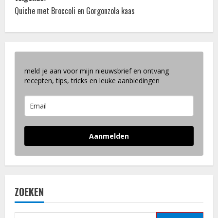
r
Quiche met Broccoli en Gorgonzola kaas
i
c
h
meld je aan voor mijn nieuwsbrief en ontvang
t
recepten, tips, tricks en leuke aanbiedingen
n
a
Aanmelden
v
i
g
ZOEKEN
a