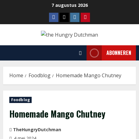
Ga
7 augustus 2026
naar
Facebook
Tiktok
Instagram
Pinterest
de
inhoud
ABONNEREN
Home
Foodblog
Homemade Mango Chutney
Foodblog
Homemade Mango Chutney
TheHungryDutchman
4 mei 2024