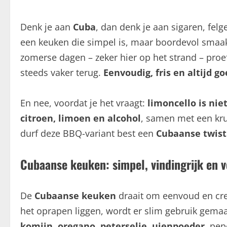
Denk je aan
Cuba
, dan denk je aan sigaren, fe
een keuken die simpel is, maar boordevol smaak 
zomerse dagen – zeker hier op het strand – proe
steeds vaker terug.
Eenvoudig, fris en altijd g
En nee, voordat je het vraagt:
limoncello is nie
citroen, limoen en alcohol
, samen met een krui
durf deze BBQ-variant best een
Cubaanse twist
Cubaanse keuken: simpel, vindingrijk en 
De
Cubaanse keuken
draait om eenvoud en creat
het oprapen liggen, wordt er slim gebruik gemaa
komijn
,
oregano
,
peterselie
,
uienpoeder
, pep