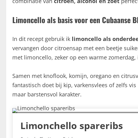
combinatie van
citroen, alcohol en zoet
perfect
Limoncello als basis voor een Cubaanse 
In dit recept gebruik ik
limoncello als onderde
vervangen door citroensap met een beetje suiker
met limoncello, zeker op een warme zomerdag, is
Samen met knoflook, komijn, oregano en citrus
fantastisch doet bij kip, varkensvlees of zelfs v
maar barstensvol karakter.
Limonchello spareribs