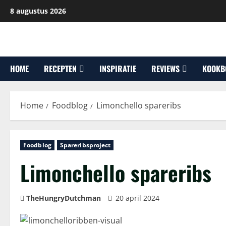
Ga
8 augustus 2026
naar
de
inhoud
HOME
RECEPTEN
INSPIRATIE
REVIEWS
KOOKB
Home
Foodblog
Limonchello spareribs
Foodblog
Spareribsproject
Limonchello spareribs
TheHungryDutchman
20 april 2024