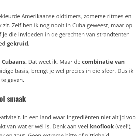
lgekleurde Amerikaanse oldtimers, zomerse ritmes en
zit. Zelf ben ik nog nooit in Cuba geweest, maar op
f je die invloeden in de gerechten van strandtenten
oed gekruid.
t Cubaans.
Dat weet ik. Maar de
combinatie van
dige basis, brengt je wel precies in die sfeer. Dus ik
te geven.
vol smaak
iviteit. In een land waar ingrediënten niet altijd voo
kt van wat er wél is. Denk aan veel
knoflook
(veel!),
er en zout. Geen extreme hitte of pittigheid –