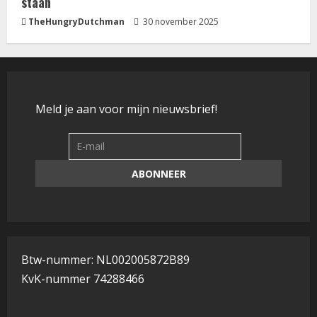
staan
TheHungryDutchman
30 november 2025
Meld je aan voor mijn nieuwsbrief!
Btw-nummer: NL002005872B89
KvK-nummer 74288466