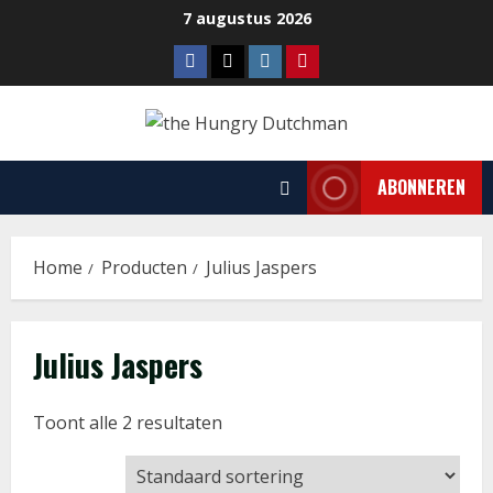
Ga
7 augustus 2026
naar
Facebook
Tiktok
Instagram
Pinterest
de
inhoud
ABONNEREN
Home
Producten
Julius Jaspers
Julius Jaspers
Toont alle 2 resultaten