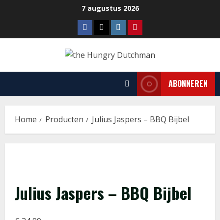
Ga
7 augustus 2026
naar
Facebook
Tiktok
Instagram
Pinterest
de
inhoud
ABONNEREN
Home
Producten
Julius Jaspers – BBQ Bijbel
Julius Jaspers – BBQ Bijbel