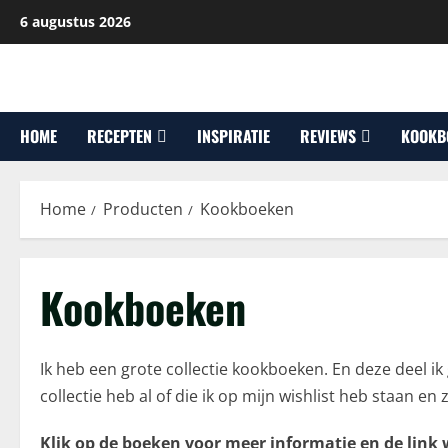
Ga
6 augustus 2026
naar
de
inhoud
HOME
RECEPTEN
INSPIRATIE
REVIEWS
KOOKB
Home
Producten
Kookboeken
Kookboeken
Ik heb een grote collectie kookboeken. En deze deel ik g
collectie heb al of die ik op mijn wishlist heb staan en
Klik op de boeken voor meer informatie en de link