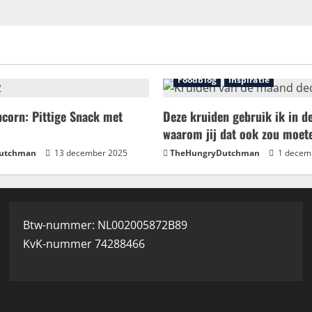
Foodblog
Inspiratie
corn: Pittige Snack met
Deze kruiden gebruik ik in d
waarom jij dat ook zou moet
utchman
13 december 2025
TheHungryDutchman
1 decem
Btw-nummer: NL002005872B89
KvK-nummer 74288466