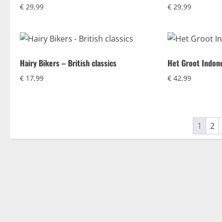
€
29,99
€
29,99
Hairy Bikers – British classics
Het Groot Indon
€
17,99
€
42,99
1
2