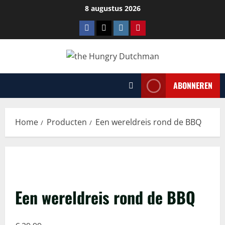
Ga
8 augustus 2026
naar
Facebook
Tiktok
Instagram
Pinterest
de
inhoud
ABONNEREN
Home
Producten
Een wereldreis rond de BBQ
Een wereldreis rond de BBQ