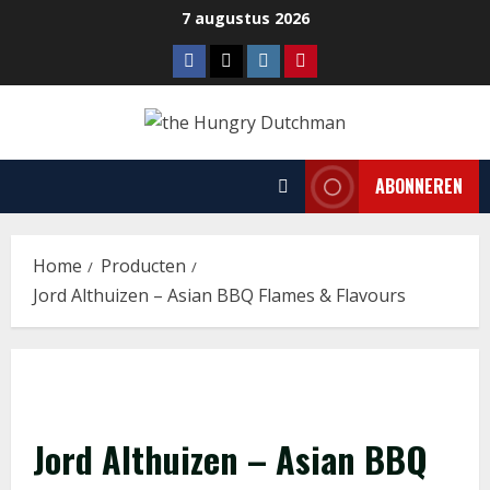
Ga
7 augustus 2026
naar
Facebook
Tiktok
Instagram
Pinterest
de
inhoud
ABONNEREN
Home
Producten
Jord Althuizen – Asian BBQ Flames & Flavours
Jord Althuizen – Asian BBQ