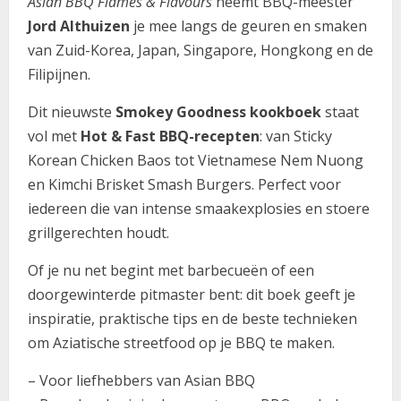
Asian BBQ Flames & Flavours
neemt BBQ-meester
Jord Althuizen
je mee langs de geuren en smaken
van Zuid-Korea, Japan, Singapore, Hongkong en de
Filipijnen.
Dit nieuwste
Smokey Goodness kookboek
staat
vol met
Hot & Fast BBQ-recepten
: van Sticky
Korean Chicken Baos tot Vietnamese Nem Nuong
en Kimchi Brisket Smash Burgers. Perfect voor
iedereen die van intense smaakexplosies en stoere
grillgerechten houdt.
Of je nu net begint met barbecueën of een
doorgewinterde pitmaster bent: dit boek geeft je
inspiratie, praktische tips en de beste technieken
om Aziatische streetfood op je BBQ te maken.
– Voor liefhebbers van Asian BBQ