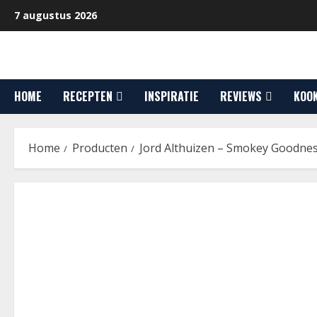
Ga
7 augustus 2026
naar
de
inhoud
HOME
RECEPTEN
INSPIRATIE
REVIEWS
KOO
Home
Producten
Jord Althuizen – Smokey Goodnes