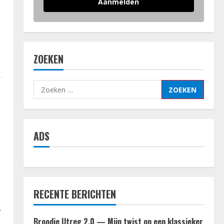
Aanmelden
ZOEKEN
Zoeken
naar:
ADS
RECENTE BERICHTEN
r
Broodje Utreg 2.0 — Mijn twist op een klassieker