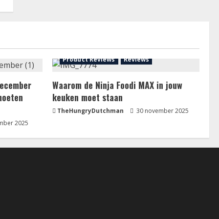
Product Reviews
Reviews
 december
Waarom de Ninja Foodi MAX in jouw
moeten
keuken moet staan
TheHungryDutchman
30 november 2025
mber 2025