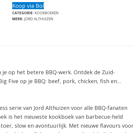
Koop via Bol
CATEGORIE:
KOOKBOEKEN
MERK:
JORD ALTHUIZEN
n je op het betere BBQ-werk. Ontdek de Zuid-
Big Five op je BBQ: beef, pork, chicken, fish en…
s serie van Jord Althuizen voor alle BBQ-fanaten
ek is het nieuwste kookboek van barbecue-held
stoer, slow en avontuurlijk. Met nieuwe flavours voo