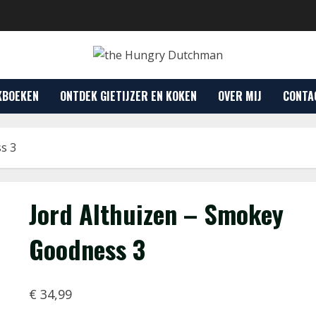
KBOEKEN
ONTDEK GIETIJZER EN KOKEN
OVER MIJ
CONTA
s 3
Jord Althuizen – Smokey
Goodness 3
€
34,99