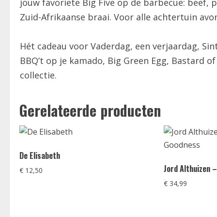
jouw favoriete Big Five op de barbecue: beef, p
Zuid-Afrikaanse braai. Voor alle achtertuin avo
Hét cadeau voor Vaderdag, een verjaardag, Sin
BBQ’t op je kamado, Big Green Egg, Bastard o
collectie.
Gerelateerde producten
De Elisabeth
Jord Althuizen
€
12,50
€
34,99