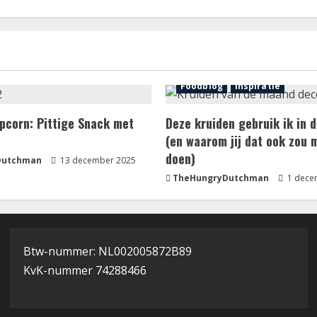
Foodblog
Inspiratie
pcorn: Pittige Snack met
Deze kruiden gebruik ik in
(en waarom jij dat ook zou 
doen)
Dutchman
13 december 2025
TheHungryDutchman
1 dece
Btw-nummer: NL002005872B89
KvK-nummer 74288466