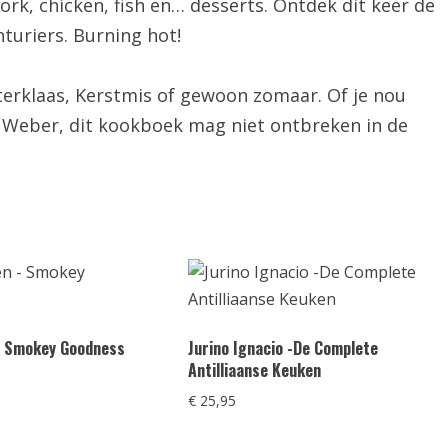
ork, chicken, fish en… desserts. Ontdek dit keer de
nturiers. Burning hot!
terklaas, Kerstmis of gewoon zomaar. Of je nou
f Weber, dit kookboek mag niet ontbreken in de
 – Smokey Goodness
Jurino Ignacio -De Complete
Antilliaanse Keuken
€
25,95