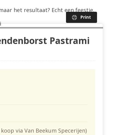
maar het resultaat? Echt een feestje.
Print
endenborst Pastrami
of koop via Van Beekum Specerijen)