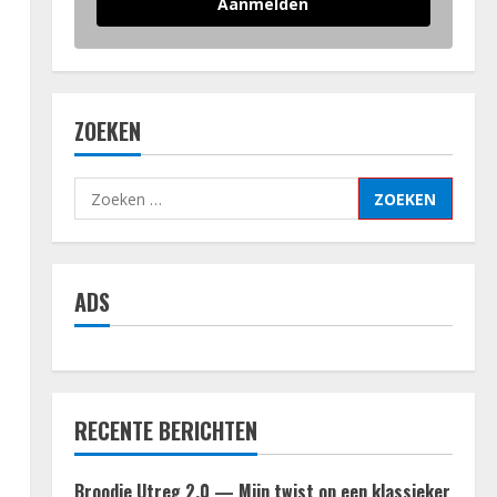
Aanmelden
ZOEKEN
Zoeken
naar:
ADS
RECENTE BERICHTEN
Broodje Utreg 2.0 — Mijn twist op een klassieker