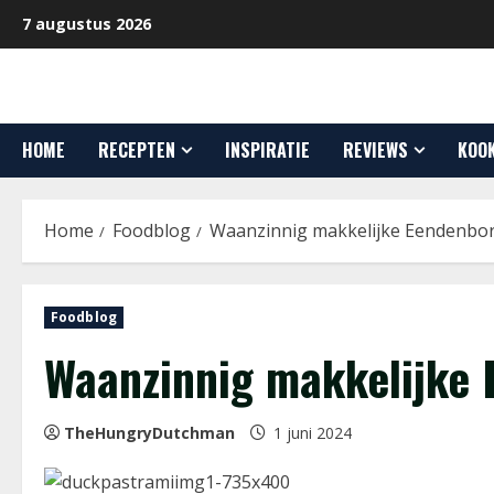
Ga
7 augustus 2026
naar
de
inhoud
HOME
RECEPTEN
INSPIRATIE
REVIEWS
KOO
Home
Foodblog
Waanzinnig makkelijke Eendenbor
Foodblog
Waanzinnig makkelijke 
TheHungryDutchman
1 juni 2024