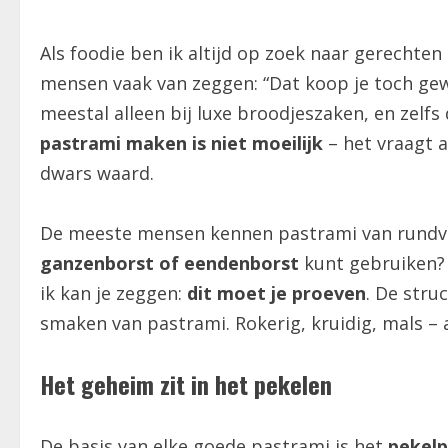
Als foodie ben ik altijd op zoek naar gerechten
mensen vaak van zeggen: “Dat koop je toch g
meestal alleen bij luxe broodjeszaken, en zelfs
pastrami maken is niet moeilijk
– het vraagt a
dwars waard.
De meeste mensen kennen pastrami van rundvlee
ganzenborst of eendenborst
kunt gebruiken? 
ik kan je zeggen:
dit moet je proeven
. De stru
smaken van pastrami. Rokerig, kruidig, mals – a
Het geheim zit in het pekelen
De basis van elke goede pastrami is het
pekelp