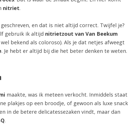
an
nitriet
.
eschreven, en dat is niet altijd correct. Twijfel je?
f gebruik ik altijd
nitrietzout van Van Beekum
k wel bekend als coloroso). Als je dat netjes afweegt
e
. Je hebt er altijd bij die het beter denken te weten.
n
mi
maakte, was ik meteen verkocht. Inmiddels staat
unne plakjes op een broodje, of gewoon als luxe snack
een in de betere delicatessezaken vindt, maar dan
BQ
.