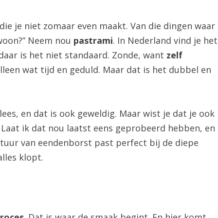
 die je niet zomaar even maakt. Van die dingen waar
ewoon?” Neem nou
pastrami
. In Nederland vind je het
 daar is het niet standaard. Zonde, want
zelf
lleen wat tijd en geduld. Maar dat is het dubbel en
s, en dat is ook geweldig. Maar wist je dat je ook
Laat ik dat nou laatst eens geprobeerd hebben, en
ctuur van eendenborst past perfect bij de diepe
lles klopt.
roces
. Dat is waar de smaak begint. En hier komt